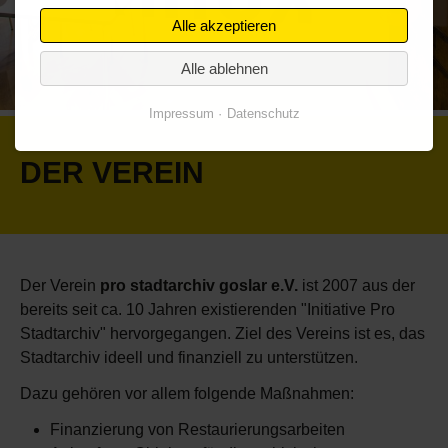
Alle akzeptieren
Alle ablehnen
Impressum
Datenschutz
DER VEREIN
Der Verein
pro stadtarchiv goslar e.V.
ist 2007 aus der
bereits seit ca. 10 Jahren existierenden "Initiative Pro
Stadtarchiv" hervorgegangen. Ziel des Vereins ist es, das
Stadtarchiv ideell und finanziell zu unterstützen.
Dazu gehören vor allem folgende Maßnahmen:
Finanzierung von Restaurierungsarbeiten